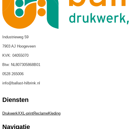
Industrieweg 59
7903 AJ Hoogeveen
KVK: 04055070
Btw: NL807305868B01
0528 265006
info@ballast-hilbrink.nl
Diensten
Drukwerk
XXL-print
Reclame
Kleding
Navigatie