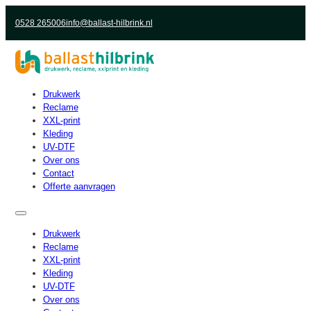
0528 265006
info@ballast-hilbrink.nl
Drukwerk
Reclame
XXL-print
Kleding
UV-DTF
Over ons
Contact
Offerte aanvragen
Drukwerk
Reclame
XXL-print
Kleding
UV-DTF
Over ons